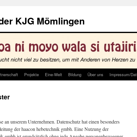
 der KJG Mömlingen
tnerschaft
Projekte
Eine-Welt
Bildung
Über uns
Impressum/Dat
ter
esse an unserem Unternehmen. Datenschutz hat einen besonders
sleitung der haacon hebetechnik gmbh. Eine Nutzung der
nik gmbh ist grundsätzlich ohne jede Angabe personenbezogener