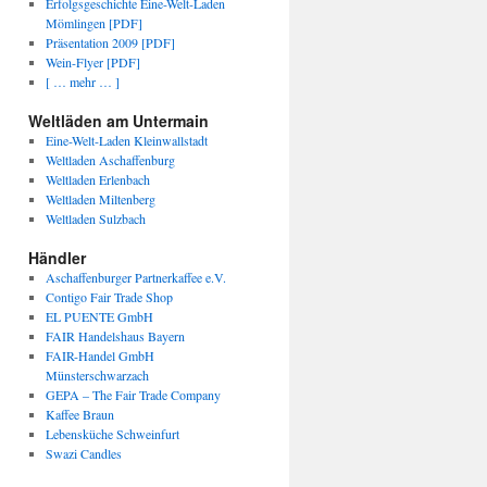
Erfolgsgeschichte Eine-Welt-Laden
Mömlingen [PDF]
Präsentation 2009 [PDF]
Wein-Flyer [PDF]
[ … mehr … ]
Weltläden am Untermain
Eine-Welt-Laden Kleinwallstadt
Weltladen Aschaffenburg
Weltladen Erlenbach
Weltladen Miltenberg
Weltladen Sulzbach
Händler
Aschaffenburger Partnerkaffee e.V.
Contigo Fair Trade Shop
EL PUENTE GmbH
FAIR Handelshaus Bayern
FAIR-Handel GmbH
Münsterschwarzach
GEPA – The Fair Trade Company
Kaffee Braun
Lebensküche Schweinfurt
Swazi Candles