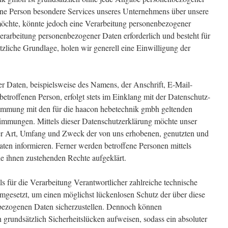
ene Person besondere Services unseres Unternehmens über unsere
möchte, könnte jedoch eine Verarbeitung personenbezogener
Verarbeitung personenbezogener Daten erforderlich und besteht für
tzliche Grundlage, holen wir generell eine Einwilligung der
 Daten, beispielsweise des Namens, der Anschrift, E-Mail-
troffenen Person, erfolgt stets im Einklang mit der Datenschutz-
immung mit den für die haacon hebetechnik gmbh geltenden
timmungen. Mittels dieser Datenschutzerklärung möchte unser
er Art, Umfang und Zweck der von uns erhobenen, genutzten und
ten informieren. Ferner werden betroffene Personen mittels
ie ihnen zustehenden Rechte aufgeklärt.
s für die Verarbeitung Verantwortlicher zahlreiche technische
gesetzt, um einen möglichst lückenlosen Schutz der über diese
enbezogenen Daten sicherzustellen. Dennoch können
 grundsätzlich Sicherheitslücken aufweisen, sodass ein absoluter