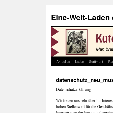
Eine-Welt-Laden
Aktuelles
Laden
Sortiment
Par
Skip
to
datenschutz_neu_mus
content
Datenschutzerklärung
Wir freuen uns sehr über Ihr Inter
hohen Stellenwert für die Geschäft
Internetseiten der haacon hebetech