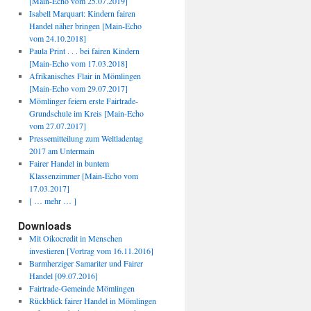
[Main-Echo vom 25.07.2019]
Isabell Marquart: Kindern fairen
Handel näher bringen [Main-Echo
vom 24.10.2018]
Paula Print . . . bei fairen Kindern
[Main-Echo vom 17.03.2018]
Afrikanisches Flair in Mömlingen
[Main-Echo vom 29.07.2017]
Mömlinger feiern erste Fairtrade-
Grundschule im Kreis [Main-Echo
vom 27.07.2017]
Pressemitteilung zum Weltladentag
2017 am Untermain
Fairer Handel in buntem
Klassenzimmer [Main-Echo vom
17.03.2017]
[ … mehr … ]
Downloads
Mit Oikocredit in Menschen
investieren [Vortrag vom 16.11.2016]
Barmherziger Samariter und Fairer
Handel [09.07.2016]
Fairtrade-Gemeinde Mömlingen
Rückblick fairer Handel in Mömlingen