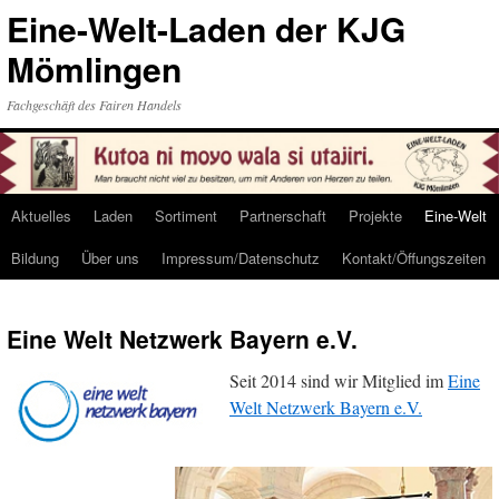
Eine-Welt-Laden der KJG
Mömlingen
Fachgeschäft des Fairen Handels
Aktuelles
Laden
Sortiment
Partnerschaft
Projekte
Eine-Welt
Skip
Bildung
Über uns
Impressum/Datenschutz
Kontakt/Öffungszeiten
to
content
Eine Welt Netzwerk Bayern e.V.
Seit 2014 sind wir Mitglied im
Eine
Welt Netzwerk Bayern e.V.