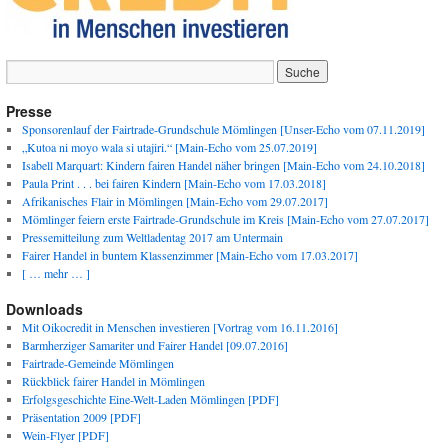
Presse
Sponsorenlauf der Fairtrade-Grundschule Mömlingen [Unser-Echo vom 07.11.2019]
„Kutoa ni moyo wala si utajiri.“ [Main-Echo vom 25.07.2019]
Isabell Marquart: Kindern fairen Handel näher bringen [Main-Echo vom 24.10.2018]
Paula Print . . . bei fairen Kindern [Main-Echo vom 17.03.2018]
Afrikanisches Flair in Mömlingen [Main-Echo vom 29.07.2017]
Mömlinger feiern erste Fairtrade-Grundschule im Kreis [Main-Echo vom 27.07.2017]
Pressemitteilung zum Weltladentag 2017 am Untermain
Fairer Handel in buntem Klassenzimmer [Main-Echo vom 17.03.2017]
[ … mehr … ]
Downloads
Mit Oikocredit in Menschen investieren [Vortrag vom 16.11.2016]
Barmherziger Samariter und Fairer Handel [09.07.2016]
Fairtrade-Gemeinde Mömlingen
Rückblick fairer Handel in Mömlingen
Erfolgsgeschichte Eine-Welt-Laden Mömlingen [PDF]
Präsentation 2009 [PDF]
Wein-Flyer [PDF]