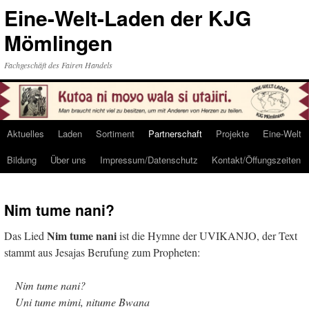
Eine-Welt-Laden der KJG
Mömlingen
Fachgeschäft des Fairen Handels
Aktuelles
Laden
Sortiment
Partnerschaft
Projekte
Eine-Welt
Skip
Bildung
Über uns
Impressum/Datenschutz
Kontakt/Öffungszeiten
to
content
Nim tume nani?
Nim tume nani
Das Lied
ist die Hymne der UVIKANJO, der Text
stammt aus Jesajas Berufung zum Propheten:
Nim tume nani?
Uni tume mimi, nitume Bwana