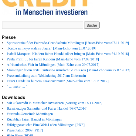
Presse
Sponsorenlauf der Fairtrade-Grundschule Mömlingen [Unser-Echo vom 07.11.2019]
„Kutoa ni moyo wala si utajiri.“ [Main-Echo vom 25.07.2019]
Isabell Marquart: Kindern fairen Handel näher bringen [Main-Echo vom 24.10.2018]
Paula Print . . . bei fairen Kindern [Main-Echo vom 17.03.2018]
Afrikanisches Flair in Mömlingen [Main-Echo vom 29.07.2017]
Mömlinger feiern erste Fairtrade-Grundschule im Kreis [Main-Echo vom 27.07.2017]
Pressemitteilung zum Weltladentag 2017 am Untermain
Fairer Handel in buntem Klassenzimmer [Main-Echo vom 17.03.2017]
[ … mehr … ]
Downloads
Mit Oikocredit in Menschen investieren [Vortrag vom 16.11.2016]
Barmherziger Samariter und Fairer Handel [09.07.2016]
Fairtrade-Gemeinde Mömlingen
Rückblick fairer Handel in Mömlingen
Erfolgsgeschichte Eine-Welt-Laden Mömlingen [PDF]
Präsentation 2009 [PDF]
Wein-Flyer [PDF]