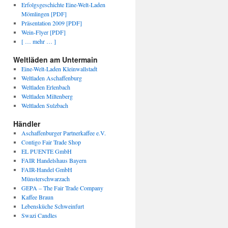
Erfolgsgeschichte Eine-Welt-Laden
Mömlingen [PDF]
Präsentation 2009 [PDF]
Wein-Flyer [PDF]
[ … mehr … ]
Weltläden am Untermain
Eine-Welt-Laden Kleinwallstadt
Weltladen Aschaffenburg
Weltladen Erlenbach
Weltladen Miltenberg
Weltladen Sulzbach
Händler
Aschaffenburger Partnerkaffee e.V.
Contigo Fair Trade Shop
EL PUENTE GmbH
FAIR Handelshaus Bayern
FAIR-Handel GmbH
Münsterschwarzach
GEPA – The Fair Trade Company
Kaffee Braun
Lebensküche Schweinfurt
Swazi Candles