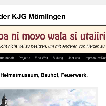
 der KJG Mömlingen
tnerschaft
Projekte
Eine-Welt
Bildung
Über uns
Impressum/Dat
, Heimatmuseum, Bauhof, Feuerwerk,