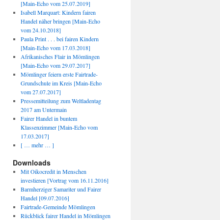
[Main-Echo vom 25.07.2019]
Isabell Marquart: Kindern fairen
Handel näher bringen [Main-Echo
vom 24.10.2018]
Paula Print . . . bei fairen Kindern
[Main-Echo vom 17.03.2018]
Afrikanisches Flair in Mömlingen
[Main-Echo vom 29.07.2017]
Mömlinger feiern erste Fairtrade-
Grundschule im Kreis [Main-Echo
vom 27.07.2017]
Pressemitteilung zum Weltladentag
2017 am Untermain
Fairer Handel in buntem
Klassenzimmer [Main-Echo vom
17.03.2017]
[ … mehr … ]
Downloads
Mit Oikocredit in Menschen
investieren [Vortrag vom 16.11.2016]
Barmherziger Samariter und Fairer
Handel [09.07.2016]
Fairtrade-Gemeinde Mömlingen
Rückblick fairer Handel in Mömlingen