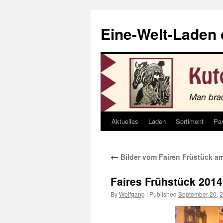
Eine-Welt-Laden
Aktuelles
Laden
Sortiment
Par
Skip
to
←
Bilder vom Fairen Früstück am
content
Faires Frühstück 2014
By
Wolfgang
|
Published
September 20, 