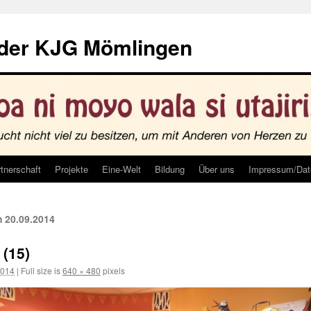
 der KJG Mömlingen
tnerschaft
Projekte
Eine-Welt
Bildung
Über uns
Impressum/Dat
 20.09.2014
 (15)
2014
|
Full size is
640 × 480
pixels