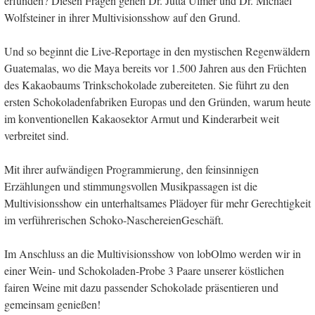
erfunden? Diesen Fragen gehen Dr. Jutta Ulmer und Dr. Michael
Wolfsteiner in ihrer Multivisionsshow auf den Grund.
Und so beginnt die Live-Reportage in den mystischen Regenwäldern
Guatemalas, wo die Maya bereits vor 1.500 Jahren aus den Früchten
des Kakaobaums Trinkschokolade zubereiteten. Sie führt zu den
ersten Schokoladenfabriken Europas und den Gründen, warum heute
im konventionellen Kakaosektor Armut und Kinderarbeit weit
verbreitet sind.
Mit ihrer aufwändigen Programmierung, den feinsinnigen
Erzählungen und stimmungsvollen Musikpassagen ist die
Multivisionsshow ein unterhaltsames Plädoyer für mehr Gerechtigkeit
im verführerischen Schoko-NaschereienGeschäft.
Im Anschluss an die Multivisionsshow von lobOlmo werden wir in
einer Wein- und Schokoladen-Probe 3 Paare unserer köstlichen
fairen Weine mit dazu passender Schokolade präsentieren und
gemeinsam genießen!