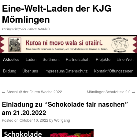
Eine-Welt-Laden der KJG
Mömlingen
Fachgeschäft des Fairen Handels
Aktuelles
Laden
Sortiment
Partnerschaft
Projekte
Eine-Welt
Skip
Bildung
Über uns
Impressum/Datenschutz
Kontakt/Öffungszeiten
to
content
←
Abschluß der Fairen Woche 2022
Mömlinger Schatzkiste 2.0
→
Einladung zu “Schokolade fair naschen”
am 21.20.2022
Posted on
Oktober 10, 2022
by
Wolfgang