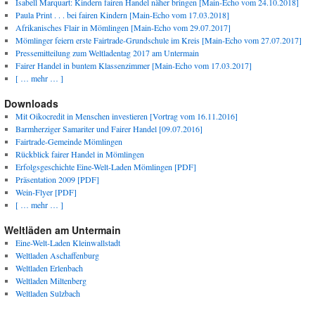
Isabell Marquart: Kindern fairen Handel näher bringen [Main-Echo vom 24.10.2018]
Paula Print . . . bei fairen Kindern [Main-Echo vom 17.03.2018]
Afrikanisches Flair in Mömlingen [Main-Echo vom 29.07.2017]
Mömlinger feiern erste Fairtrade-Grundschule im Kreis [Main-Echo vom 27.07.2017]
Pressemitteilung zum Weltladentag 2017 am Untermain
Fairer Handel in buntem Klassenzimmer [Main-Echo vom 17.03.2017]
[ … mehr … ]
Downloads
Mit Oikocredit in Menschen investieren [Vortrag vom 16.11.2016]
Barmherziger Samariter und Fairer Handel [09.07.2016]
Fairtrade-Gemeinde Mömlingen
Rückblick fairer Handel in Mömlingen
Erfolgsgeschichte Eine-Welt-Laden Mömlingen [PDF]
Präsentation 2009 [PDF]
Wein-Flyer [PDF]
[ … mehr … ]
Weltläden am Untermain
Eine-Welt-Laden Kleinwallstadt
Weltladen Aschaffenburg
Weltladen Erlenbach
Weltladen Miltenberg
Weltladen Sulzbach