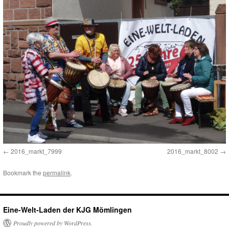
2016_markt_7999
2016_markt_8002
Bookmark the
permalink
.
Eine-Welt-Laden der KJG Mömlingen
Proudly powered by WordPress.