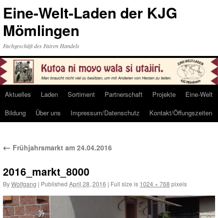
Eine-Welt-Laden der KJG
Mömlingen
Fachgeschäft des Fairen Handels
Aktuelles
Laden
Sortiment
Partnerschaft
Projekte
Eine-Welt
Skip
Bildung
Über uns
Impressum/Datenschutz
Kontakt/Öffungszeiten
to
content
←
Frühjahrsmarkt am 24.04.2016
2016_markt_8000
By
Wolfgang
|
Published
April 28, 2016
|
Full size is
1024 × 768
pixels