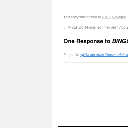
This entry was posted in
2013
,
Aktuelles
.
←
MISEREOR-Fastensonntag am 17.03.
One Response to
BINGO
Pingback:
Afrika mit allen Sinnen erleb