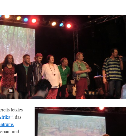
eits letztes
frika“
, das
entrums
gebaut und