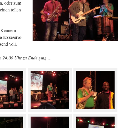
n, oder zum
einen tollen
r Kennern
o Exzessivo
,
zend voll.
en 24:00 Uhr zu Ende ging …