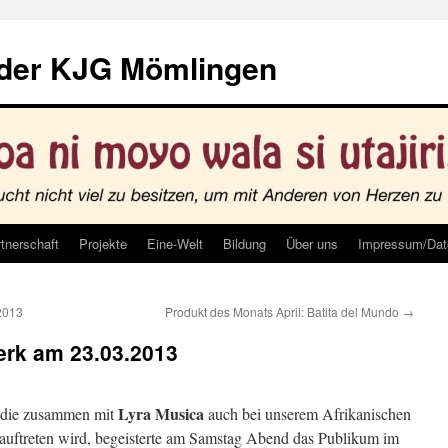
 der KJG Mömlingen
tnerschaft
Projekte
Eine-Welt
Bildung
Über uns
Impressum/Dat
2013
Produkt des Monats April: Batita del Mundo
→
rk am 23.03.2013
Lyra Musica
 die zusammen mit
auch bei unserem Afrikanischen
auftreten wird, begeisterte am Samstag Abend das Publikum im