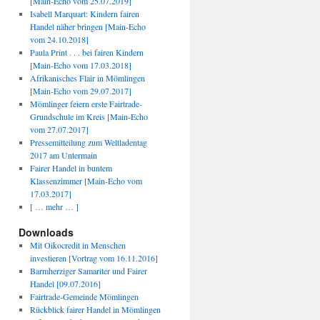
[Main-Echo vom 25.07.2019]
Isabell Marquart: Kindern fairen
Handel näher bringen [Main-Echo
vom 24.10.2018]
Paula Print . . . bei fairen Kindern
[Main-Echo vom 17.03.2018]
Afrikanisches Flair in Mömlingen
[Main-Echo vom 29.07.2017]
Mömlinger feiern erste Fairtrade-
Grundschule im Kreis [Main-Echo
vom 27.07.2017]
Pressemitteilung zum Weltladentag
2017 am Untermain
Fairer Handel in buntem
Klassenzimmer [Main-Echo vom
17.03.2017]
[ … mehr … ]
Downloads
Mit Oikocredit in Menschen
investieren [Vortrag vom 16.11.2016]
Barmherziger Samariter und Fairer
Handel [09.07.2016]
Fairtrade-Gemeinde Mömlingen
Rückblick fairer Handel in Mömlingen