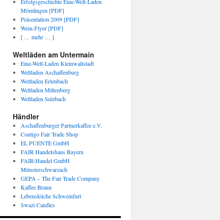
Erfolgsgeschichte Eine-Welt-Laden
Mömlingen [PDF]
Präsentation 2009 [PDF]
Wein-Flyer [PDF]
[ … mehr … ]
Weltläden am Untermain
Eine-Welt-Laden Kleinwallstadt
Weltladen Aschaffenburg
Weltladen Erlenbach
Weltladen Miltenberg
Weltladen Sulzbach
Händler
Aschaffenburger Partnerkaffee e.V.
Contigo Fair Trade Shop
EL PUENTE GmbH
FAIR Handelshaus Bayern
FAIR-Handel GmbH
Münsterschwarzach
GEPA – The Fair Trade Company
Kaffee Braun
Lebensküche Schweinfurt
Swazi Candles