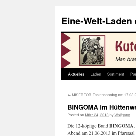
Eine-Welt-Laden
Aktuelles
Laden
Sortiment
Par
Skip
to
←
MISEREOR-Fastensonntag am 17.03.
content
BINGOMA im Hüttenwe
Posted on
März 24, 2013
by
Wolfgang
BINGOMA
Die 12-köpfige Band
,
Abend am 21.06.2013 im Pfarrsaal 