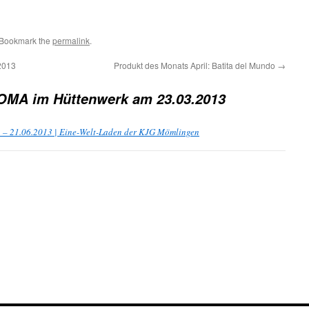
 Bookmark the
permalink
.
2013
Produkt des Monats April: Batita del Mundo
→
MA im Hüttenwerk am 23.03.2013
en – 21.06.2013 | Eine-Welt-Laden der KJG Mömlingen