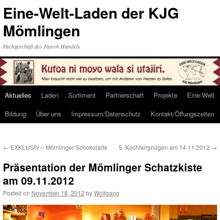
Eine-Welt-Laden der KJG
Mömlingen
Fachgeschäft des Fairen Handels
Aktuelles
Laden
Sortiment
Partnerschaft
Projekte
Eine-Welt
Skip
Bildung
Über uns
Impressum/Datenschutz
Kontakt/Öffungszeiten
to
content
←
EXKLUSIV – Mömlinger Schokolade
5. Kochfairgnügen am 14.11.2012
→
Präsentation der Mömlinger Schatzkiste
am 09.11.2012
Posted on
November 18, 2012
by
Wolfgang