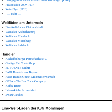
Erfolgsgeschichte Eine-Welt-Laden Mömlingen [PDF]
Präsentation 2009 [PDF]
Wein-Flyer [PDF]
[ … mehr … ]
Weltläden am Untermain
Eine-Welt-Laden Kleinwallstadt
Weltladen Aschaffenburg
Weltladen Erlenbach
Weltladen Miltenberg
Weltladen Sulzbach
Händler
Aschaffenburger Partnerkaffee e.V.
Contigo Fair Trade Shop
EL PUENTE GmbH
FAIR Handelshaus Bayern
FAIR-Handel GmbH Münsterschwarzach
GEPA – The Fair Trade Company
Kaffee Braun
Lebensküche Schweinfurt
Swazi Candles
Eine-Welt-Laden der KJG Mömlingen