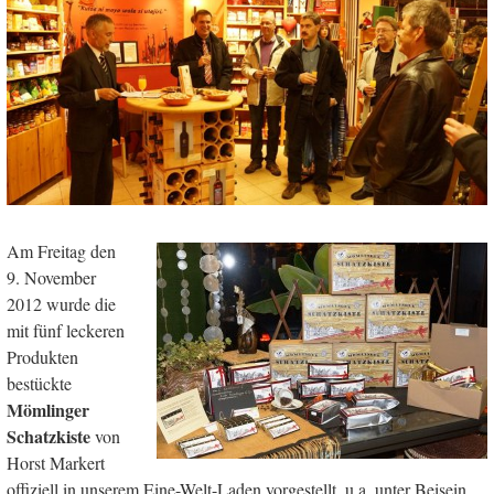
Am Freitag den
9. November
2012 wurde die
mit fünf leckeren
Produkten
bestückte
Mömlinger
Schatzkiste
von
Horst Markert
offiziell in unserem Eine-Welt-Laden vorgestellt, u.a. unter Beisein