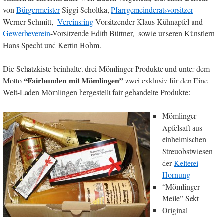
von
Bürgermeister
Siggi Scholtka,
Pfarrgemeinderatsvorsitzer
Werner Schmitt,
Vereinsring
-Vorsitzender Klaus Kühnapfel und
Gewerbeverein
-Vorsitzende Edith Büttner, sowie unseren Künstlern
Hans Specht und Kertin Hohm.
Die Schatzkiste beinhaltet drei Mömlinger Produkte und unter dem
“Fairbunden mit Mömlingen”
Motto
zwei exklusiv für den Eine-
Welt-Laden Mömlingen hergestellt fair gehandelte Produkte:
Mömlinger
Apfelsaft aus
einheimischen
Streuobstwiesen
der
Kelterei
Hornung
“Mömlinger
Meile” Sekt
Original