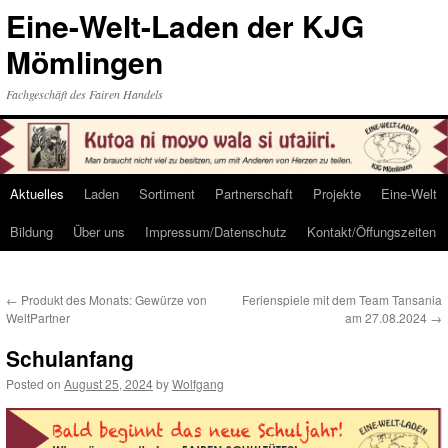
Eine-Welt-Laden der KJG
Mömlingen
Fachgeschäft des Fairen Handels
Aktuelles
Laden
Sortiment
Partnerschaft
Projekte
Eine-Welt
Skip
Bildung
Über uns
Impressum/Datenschutz
Kontakt/Öffungszeiten
to
content
←
Produkt des Monats: Gewürze von
Ferienspiele mit dem Team Tansania
WeltPartner
am 27.08.2024
→
Schulanfang
Posted on
August 25, 2024
by
Wolfgang