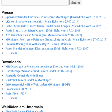
Presse
Sponsorenlauf der Fairtrade-Grundschule Mömlingen [Unser-Echo vom 07.11.2019]
„Kutoa ni moyo wala si utajiri.“ [Main-Echo vom 25.07.2019]
Isabell Marquart: Kindern fairen Handel näher bringen [Main-Echo vom 24.10.2018]
Paula Print . . . bei fairen Kindern [Main-Echo vom 17.03.2018]
Afrikanisches Flair in Mömlingen [Main-Echo vom 29.07.2017]
Mömlinger feiern erste Fairtrade-Grundschule im Kreis [Main-Echo vom 27.07.2017]
Pressemitteilung zum Weltladentag 2017 am Untermain
Fairer Handel in buntem Klassenzimmer [Main-Echo vom 17.03.2017]
[ … mehr … ]
Downloads
Mit Oikocredit in Menschen investieren [Vortrag vom 16.11.2016]
Barmherziger Samariter und Fairer Handel [09.07.2016]
Fairtrade-Gemeinde Mömlingen
Rückblick fairer Handel in Mömlingen
Erfolgsgeschichte Eine-Welt-Laden Mömlingen [PDF]
Präsentation 2009 [PDF]
Wein-Flyer [PDF]
[ … mehr … ]
Weltläden am Untermain
Eine-Welt-Laden Kleinwallstadt