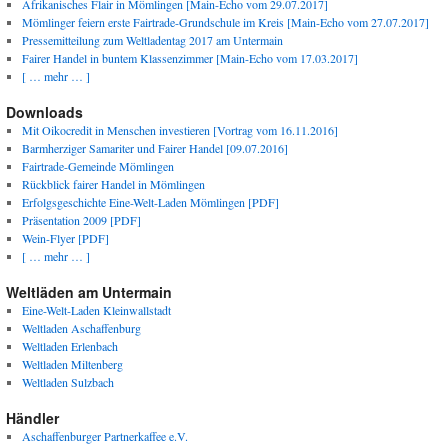
Afrikanisches Flair in Mömlingen [Main-Echo vom 29.07.2017]
Mömlinger feiern erste Fairtrade-Grundschule im Kreis [Main-Echo vom 27.07.2017]
Pressemitteilung zum Weltladentag 2017 am Untermain
Fairer Handel in buntem Klassenzimmer [Main-Echo vom 17.03.2017]
[ … mehr … ]
Downloads
Mit Oikocredit in Menschen investieren [Vortrag vom 16.11.2016]
Barmherziger Samariter und Fairer Handel [09.07.2016]
Fairtrade-Gemeinde Mömlingen
Rückblick fairer Handel in Mömlingen
Erfolgsgeschichte Eine-Welt-Laden Mömlingen [PDF]
Präsentation 2009 [PDF]
Wein-Flyer [PDF]
[ … mehr … ]
Weltläden am Untermain
Eine-Welt-Laden Kleinwallstadt
Weltladen Aschaffenburg
Weltladen Erlenbach
Weltladen Miltenberg
Weltladen Sulzbach
Händler
Aschaffenburger Partnerkaffee e.V.