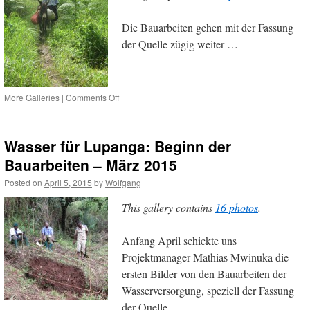
Die Bauarbeiten gehen mit der Fassung
der Quelle zügig weiter …
on
More Galleries
|
Comments Off
Wasser
für
Lupanga:
Wasser für Lupanga: Beginn der
Bilder
von
Bauarbeiten – März 2015
den
Posted on
April 5, 2015
by
Wolfgang
Bauarbeiten
–
This gallery contains
16 photos
.
April
2015
Anfang April schickte uns
Projektmanager Mathias Mwinuka die
ersten Bilder von den Bauarbeiten der
Wasserversorgung, speziell der Fassung
der Quelle …