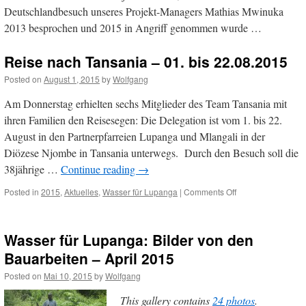
Deutschlandbesuch unseres Projekt-Managers Mathias Mwinuka
2013 besprochen und 2015 in Angriff genommen wurde …
Reise nach Tansania – 01. bis 22.08.2015
Posted on
August 1, 2015
by
Wolfgang
Am Donnerstag erhielten sechs Mitglieder des Team Tansania mit
ihren Familien den Reisesegen: Die Delegation ist vom 1. bis 22.
August in den Partnerpfarreien Lupanga und Mlangali in der
Diözese Njombe in Tansania unterwegs. Durch den Besuch soll die
38jährige …
Continue reading
→
on
Posted in
2015
,
Aktuelles
,
Wasser für Lupanga
|
Comments Off
Reise
nach
Tansania
Wasser für Lupanga: Bilder von den
–
01.
Bauarbeiten – April 2015
bis
Posted on
Mai 10, 2015
by
Wolfgang
22.08.2015
This gallery contains
24 photos
.