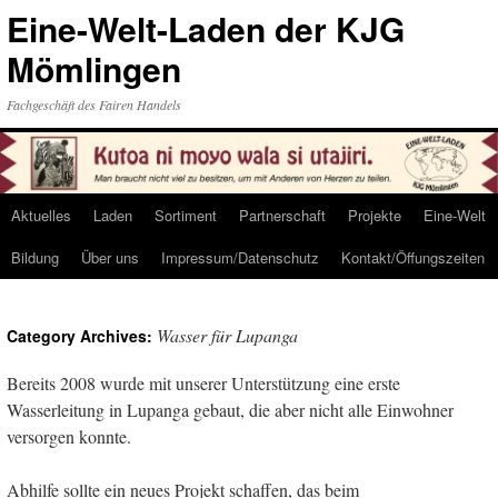
Eine-Welt-Laden der KJG
Mömlingen
Fachgeschäft des Fairen Handels
Aktuelles
Laden
Sortiment
Partnerschaft
Projekte
Eine-Welt
Skip
Bildung
Über uns
Impressum/Datenschutz
Kontakt/Öffungszeiten
to
content
Wasser für Lupanga
Category Archives:
Bereits 2008 wurde mit unserer Unterstützung eine erste
Wasserleitung in Lupanga gebaut, die aber nicht alle Einwohner
versorgen konnte.
Abhilfe sollte ein neues Projekt schaffen, das beim