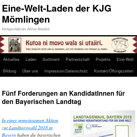
Eine-Welt-Laden der KJG
Mömlingen
Fachgeschäft des Fairen Handels
Aktuelles
Laden
Sortiment
Partnerschaft
Projekte
Eine-Welt
Skip
Bildung
Über uns
Impressum/Datenschutz
Kontakt/Öffungszeiten
to
content
Fünf Forderungen an KandidatInnen für
den Bayerischen Landtag
In einer gemeinsamen Aktion
zur Landtagswahl 2018 in
Bayern
haben die bayerischen