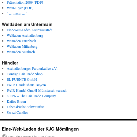
Präsentation 2009 [PDF]
Wein-Flyer [PDF]
[ … mehr … ]
Weltläden am Untermain
Eine-Welt-Laden Kleinwallstadt
Weltladen Aschaffenburg
Weltladen Erlenbach
Weltladen Miltenberg
Weltladen Sulzbach
Händler
Aschaffenburger Partnerkaffee e.V.
Contigo Fair Trade Shop
EL PUENTE GmbH
FAIR Handelshaus Bayern
FAIR-Handel GmbH Münsterschwarzach
GEPA – The Fair Trade Company
Kaffee Braun
Lebensküche Schweinfurt
Swazi Candles
Eine-Welt-Laden der KJG Mömlingen
Proudly powered by WordPress.