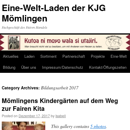
Eine-Welt-Laden der KJG
Mömlingen
Fachgeschäft des Fairen Handels
Aktuelles
Laden
Sortiment
Partnerschaft
Projekte
Eine-Welt
Skip
Bildung
Über uns
Impressum/Datenschutz
Kontakt/Öffungszeiten
to
content
Bildungsarbeit 2017
Category Archives:
Mömlingens Kindergärten auf dem Weg
zur Fairen Kita
Posted on
Dezember 17, 2017
by
Isabell
This gallery contains
5 photos
.