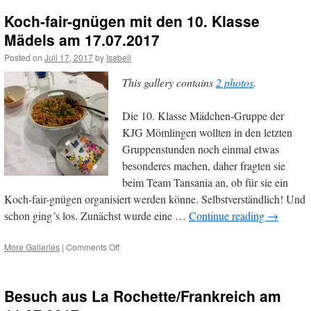
offenen
Koch-fair-gnügen mit den 10. Klasse
Tür
in
Mädels am 17.07.2017
der
Posted on
Juli 17, 2017
by
Isabell
Hans-
Memling-
This gallery contains
2 photos
.
Grundschule
am
21.07.2017
Die 10. Klasse Mädchen-Gruppe der
KJG Mömlingen wollten in den letzten
Gruppenstunden noch einmal etwas
besonderes machen, daher fragten sie
beim Team Tansania an, ob für sie ein
Koch-fair-gnügen organisiert werden könne. Selbstverständlich! Und
schon ging´s los. Zunächst wurde eine …
Continue reading
→
on
More Galleries
|
Comments Off
Koch-
fair-
gnügen
Besuch aus La Rochette/Frankreich am
mit
den