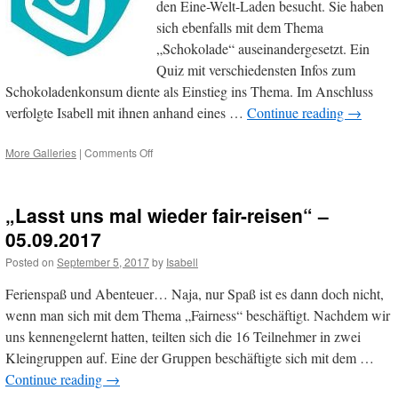
den Eine-Welt-Laden besucht. Sie haben
sich ebenfalls mit dem Thema
„Schokolade“ auseinandergesetzt. Ein
Quiz mit verschiedensten Infos zum
Schokoladenkonsum diente als Einstieg ins Thema. Im Anschluss
verfolgte Isabell mit ihnen anhand eines …
Continue reading
→
on
More Galleries
|
Comments Off
KjG-
Gruppe
“4.
„Lasst uns mal wieder fair-reisen“ –
Klasse
Jungs”
05.09.2017
besucht
Posted on
September 5, 2017
by
Isabell
den
Laden
Ferienspaß und Abenteuer… Naja, nur Spaß ist es dann doch nicht,
–
04.12.2017
wenn man sich mit dem Thema „Fairness“ beschäftigt. Nachdem wir
uns kennengelernt hatten, teilten sich die 16 Teilnehmer in zwei
Kleingruppen auf. Eine der Gruppen beschäftigte sich mit dem …
Continue reading
→