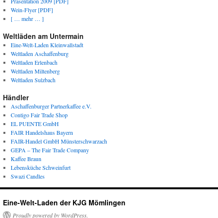
Präsentation 2009 [PDF]
Wein-Flyer [PDF]
[ … mehr … ]
Weltläden am Untermain
Eine-Welt-Laden Kleinwallstadt
Weltladen Aschaffenburg
Weltladen Erlenbach
Weltladen Miltenberg
Weltladen Sulzbach
Händler
Aschaffenburger Partnerkaffee e.V.
Contigo Fair Trade Shop
EL PUENTE GmbH
FAIR Handelshaus Bayern
FAIR-Handel GmbH Münsterschwarzach
GEPA – The Fair Trade Company
Kaffee Braun
Lebensküche Schweinfurt
Swazi Candles
Eine-Welt-Laden der KJG Mömlingen
Proudly powered by WordPress.