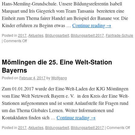
Hans-Memling-Grundschule. Unsere Bildungsreferentin Isabell
Marquart und Iris Giegerich vom Team Tansania bereiteten eine
Einheit zum Thema fairer Handel am Beispiel der Banane vor. Die
Kinder erfuhren zu Beginn etwas …
Continue reading
→
Posted in
2017
,
Aktuelles
,
Bildungsarbeit
,
Bildungsarbeit 2017
,
Fairtrade-Schule
on
|
Comments Off
Schulbesuche
im
Eine-
Mömlingen die 25. Eine Welt-Station
Welt-
Laden
Bayerns
2017
Posted on
Februar 4, 2017
by
Wolfgang
Zum 01.01.2017 wurde der Eine-Welt-Laden der KJG Mömlingen
vom Eine Welt Netzwerk Bayern e. V. in den Kreis der Eine Welt-
Stationen aufgenommen und ist somit Anlaufstelle für Fragen rund
um das Thema Globales Lernen. Weiter Informationen und
Kontaktdaten finden sich …
Continue reading
→
on
Posted in
2017
,
Aktuelles
,
Bildungsarbeit
,
Bildungsarbeit 2017
|
Comments Off
Mö