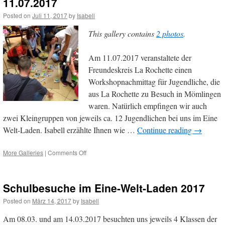
11.07.2017
10.
Posted on
Juli 11, 2017
by
Isabell
Klasse
Mädels
This gallery contains
2 photos
.
am
17.07.2017
Am 11.07.2017 veranstaltete der
Freundeskreis La Rochette einen
Workshopnachmittag für Jugendliche, die
aus La Rochette zu Besuch in Mömlingen
waren. Natürlich empfingen wir auch
zwei Kleingruppen von jeweils ca. 12 Jugendlichen bei uns im Eine
Welt-Laden. Isabell erzählte Ihnen wie …
Continue reading
→
on
More Galleries
|
Comments Off
Besuch
aus
La
Schulbesuche im Eine-Welt-Laden 2017
Rochette/Frankreich
am
Posted on
März 14, 2017
by
Isabell
11.07.2017
Am 08.03. und am 14.03.2017 besuchten uns jeweils 4 Klassen der