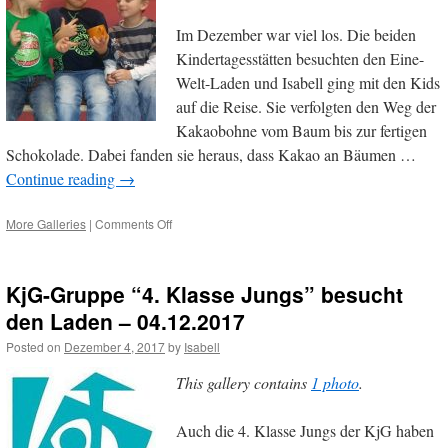
Im Dezember war viel los. Die beiden
Kindertagesstätten besuchten den Eine-
Welt-Laden und Isabell ging mit den Kids
auf die Reise. Sie verfolgten den Weg der
Kakaobohne vom Baum bis zur fertigen
Schokolade. Dabei fanden sie heraus, dass Kakao an Bäumen …
Continue reading
→
on
More Galleries
|
Comments Off
Mömlingens
Kindergärten
auf
KjG-Gruppe “4. Klasse Jungs” besucht
dem
Weg
den Laden – 04.12.2017
zur
Posted on
Dezember 4, 2017
by
Isabell
Fairen
Kita
This gallery contains
1 photo
.
Auch die 4. Klasse Jungs der KjG haben