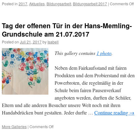
on
Posted in
2017
,
Aktuelles
,
Bildungsarbeit
,
Bildungsarbeit 2017
|
Comments Off
„La
un
ma
Tag der offenen Tür in der Hans-Memling-
wi
fair
Grundschule am 21.07.2017
rei
Posted on
Juli 21, 2017
by
Isabell
–
05
This gallery contains
1 photo
.
Neben dem Fairkaufsstand mit fairen
Produkten und dem Probierstand mit den
Powerbroten, die regelmäßig in der
Schule beim fairen Pausenverkauf
angeboten werden, durften die Schüler,
Eltern und alle anderen Besucher unsere Welt noch mit ihren
Handabdrücken bunt gestalten. Jeder durfte …
Continue reading
→
on
More Galleries
|
Comments Off
Tag
der