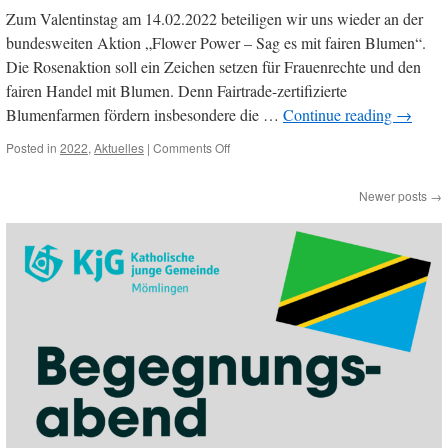
Zum Valentinstag am 14.02.2022 beteiligen wir uns wieder an der
bundesweiten Aktion „Flower Power – Sag es mit fairen Blumen“.
Die Rosenaktion soll ein Zeichen setzen für Frauenrechte und den
fairen Handel mit Blumen. Denn Fairtrade-zertifizierte
Blumenfarmen fördern insbesondere die …
Continue reading
→
on
Posted in
2022
,
Aktuelles
|
Comments Off
Flower
Power
Newer posts
→
–
Rosenaktion
2022