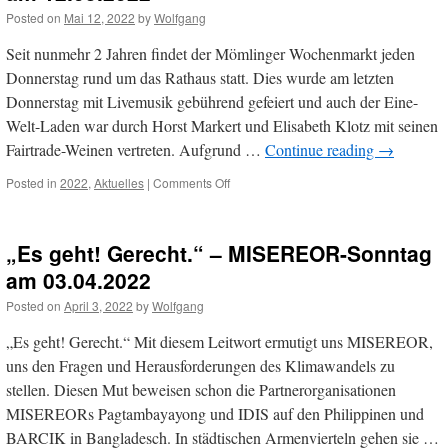
am
Posted on
Mai 12, 2022
by
Wolfgang
14.05.2022
Seit nunmehr 2 Jahren findet der Mömlinger Wochenmarkt jeden
Donnerstag rund um das Rathaus statt. Dies wurde am letzten
Donnerstag mit Livemusik gebührend gefeiert und auch der Eine-
Welt-Laden war durch Horst Markert und Elisabeth Klotz mit seinen
Fairtrade-Weinen vertreten. Aufgrund …
Continue reading
→
on
Posted in
2022
,
Aktuelles
|
Comments Off
Weinstand
am
Mömlinger
„Es geht! Gerecht.“ – MISEREOR-Sonntag
Wochenmarkt
am
am 03.04.2022
12.05.2022
Posted on
April 3, 2022
by
Wolfgang
„Es geht! Gerecht.“ Mit diesem Leitwort ermutigt uns MISEREOR,
uns den Fragen und Herausforderungen des Klimawandels zu
stellen. Diesen Mut beweisen schon die Partnerorganisationen
MISEREORs Pagtambayayong und IDIS auf den Philippinen und
BARCIK in Bangladesch. In städtischen Armenvierteln gehen sie …