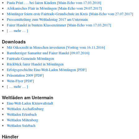
Paula Print . . . bei fairen Kindern [Main-Echo vom 17.03.2018]
Afrikanisches Flair in Mömlingen [Main-Echo vom 29.07.2017]
Mömlinger feiern erste Fairtrade-Grundschule im Kreis [Main-Echo vom 27.07.2017]
Pressemitteilung zum Weltladentag 2017 am Untermain
Fairer Handel in buntem Klassenzimmer [Main-Echo vom 17.03.2017]
[ … mehr … ]
Downloads
Mit Oikocredit in Menschen investieren [Vortrag vom 16.11.2016]
Barmherziger Samariter und Fairer Handel [09.07.2016]
Fairtrade-Gemeinde Mömlingen
Rückblick fairer Handel in Mömlingen
Erfolgsgeschichte Eine-Welt-Laden Mömlingen [PDF]
Präsentation 2009 [PDF]
Wein-Flyer [PDF]
[ … mehr … ]
Weltläden am Untermain
Eine-Welt-Laden Kleinwallstadt
Weltladen Aschaffenburg
Weltladen Erlenbach
Weltladen Miltenberg
Weltladen Sulzbach
Händler