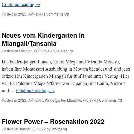
Continue reading
→
on
Posted in
2022
,
Aktuelles
|
Comments Off
„Es
geht!
Gerecht.“
Neues vom Kindergarten in
–
MISEREOR-
Mlangali/Tansania
Sonntag
Posted on
März 31, 2022
by
Sabine Msanga
am
03.04.2022
Die beiden jungen Frauen, Laura Mtega und Victoria Mtweve,
haben Ihre Montessori Ausbildung in Mtwara beendet und sind jetzt
offiziell im Kindergarten Mlangali für fünf Jahre unter Vertrag. Hier
v.l.: Fr. Paternus Mtega (Pfarrer von Lupanga) mit Laura, Victoria
und …
Continue reading
→
on
Posted in
2022
,
Aktuelles
,
Kindergarten Mlangali
,
Projekte
|
Comments Off
Neues
vom
Kinder
Flower Power – Rosenaktion 2022
in
Mlanga
Posted on
Januar 30, 2022
by
Wolfgang