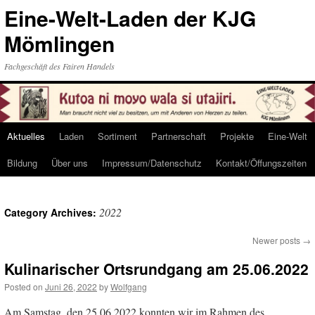
Eine-Welt-Laden der KJG
Mömlingen
Fachgeschäft des Fairen Handels
Aktuelles
Laden
Sortiment
Partnerschaft
Projekte
Eine-Welt
Skip
Bildung
Über uns
Impressum/Datenschutz
Kontakt/Öffungszeiten
to
content
2022
Category Archives:
Newer posts
→
Kulinarischer Ortsrundgang am 25.06.2022
Posted on
Juni 26, 2022
by
Wolfgang
Am Samstag, den 25.06.2022 konnten wir im Rahmen des