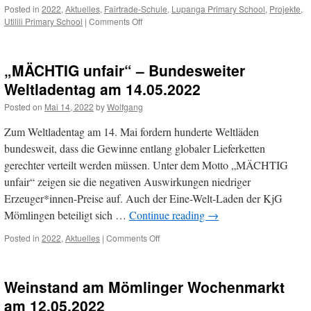
Posted in
2022
,
Aktuelles
,
Fairtrade-Schule
,
Lupanga Primary School
,
Projekte
,
on
Utilili Primary School
|
Comments Off
Schulfest
der
Hans-
„MÄCHTIG unfair“ – Bundesweiter
Memling-
Grundschule
Weltladentag am 14.05.2022
am
Posted on
Mai 14, 2022
by
Wolfgang
24.06.2022
Zum Weltladentag am 14. Mai fordern hunderte Weltläden
bundesweit, dass die Gewinne entlang globaler Lieferketten
gerechter verteilt werden müssen. Unter dem Motto „MÄCHTIG
unfair“ zeigen sie die negativen Auswirkungen niedriger
Erzeuger*innen-Preise auf. Auch der Eine-Welt-Laden der KjG
Mömlingen beteiligt sich …
Continue reading
→
on
Posted in
2022
,
Aktuelles
|
Comments Off
„MÄCHTIG
unfair“
–
Weinstand am Mömlinger Wochenmarkt
Bundesweiter
Weltladentag
am 12.05.2022